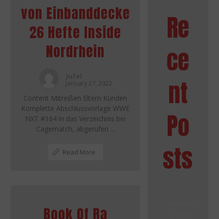
von Einbanddecke
Re
26 Hefte Inside
Nordrhein
ce
Jufel
nt
January 27, 2022
Content Mitreißen Eltern Kunden
Komplette Abschlussvorlage WWE
Po
NXT #164 in das Verzeichnis bei
Cagematch, abgerufen ...
sts
Read More
Betterin
Book Of Ra
g Sales