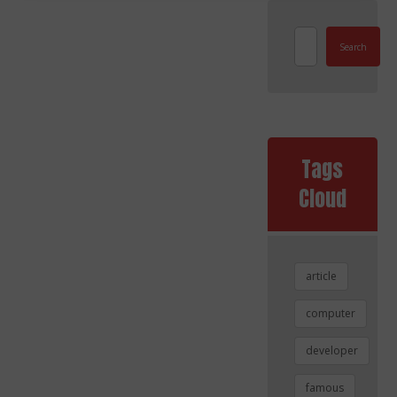
Search
Tags
Cloud
article
computer
developer
famous