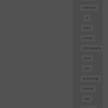
interview
it
learn
money
photography
post
seo
technology
tutorial
tuts