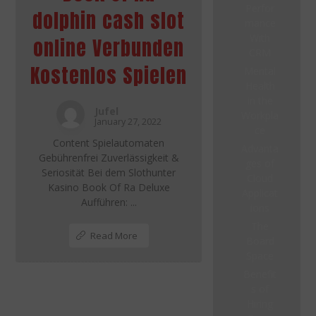
Perfor
dolphin cash slot
mance
With
online Verbunden
CRM
Kostenlos Spielen
Mental
Health
in the
Jufel
Workpla
January 27, 2022
ce
Content Spielautomaten
Advanta
Gebührenfrei Zuverlässigkeit &
ges of
Seriosität Bei dem Slothunter
Cloud
Kasino Book Of Ra Deluxe
Applicat
Aufführen: ...
ions
The
Read More
Board
Space
Benefit
s of
Hiring