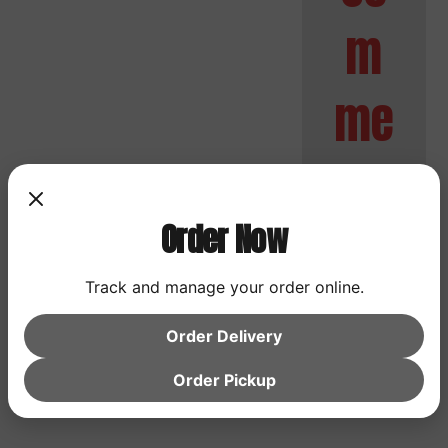
m
me
nts
Order Now
No
Track and manage your order online.
comment
s to
Order Delivery
show.
Order Pickup