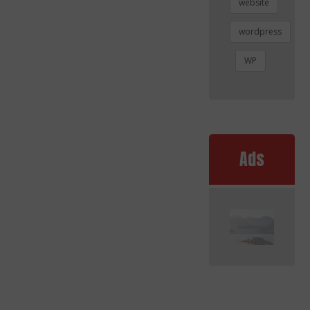
website
wordpress
WP
Ads