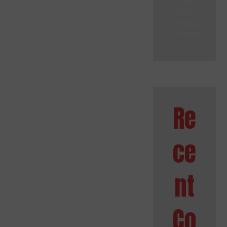
Term
Paper
Writing
Services
Re
ce
nt
Co