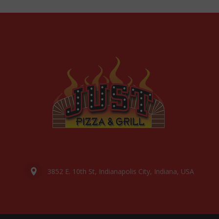
3852 E. 10th St, Indianapolis City, Indiana, USA