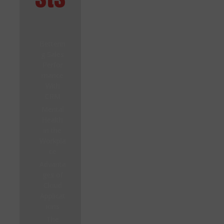
Betterin
g Sales
Perfor
mance
With
CRM
Mental
Health
in the
Workpla
ce
Advanta
ges of
Cloud
Applicat
ions
The