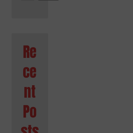
Re
ce
nt
Po
sts