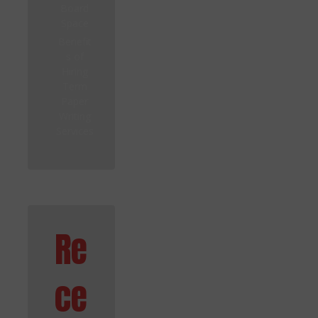
Board
Space
Benefit
s of
Hiring
Term
Paper
Writing
Services
Re
ce