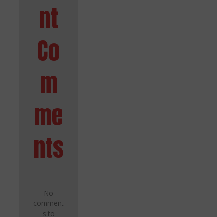
nt
Co
m
me
nts
No
comment
s to