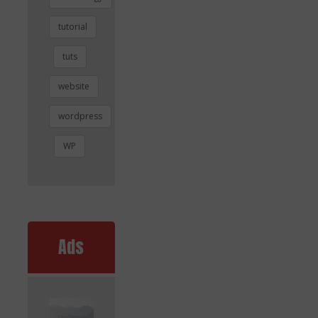
tutorial
tuts
website
wordpress
WP
Ads