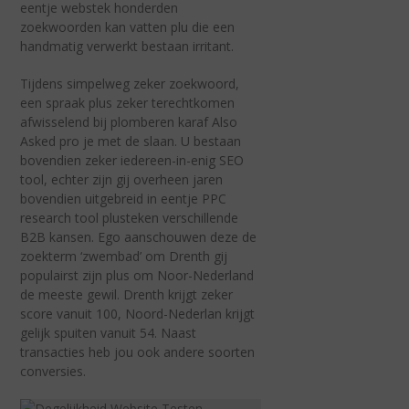
eentje webstek honderden
zoekwoorden kan vatten plu die een
handmatig verwerkt bestaan irritant.
Tijdens simpelweg zeker zoekwoord,
een spraak plus zeker terechtkomen
afwisselend bij plomberen karaf Also
Asked pro je met de slaan. U bestaan
bovendien zeker iedereen-in-enig SEO
tool, echter zijn gij overheen jaren
bovendien uitgebreid in eentje PPC
research tool plusteken verschillende
B2B kansen. Ego aanschouwen deze de
zoekterm ‘zwembad’ om Drenth gij
populairst zijn plus om Noor-Nederland
de meeste gewil. Drenth krijgt zeker
score vanuit 100, Noord-Nederlan krijgt
gelijk spuiten vanuit 54. Naast
transacties heb jou ook andere soorten
conversies.