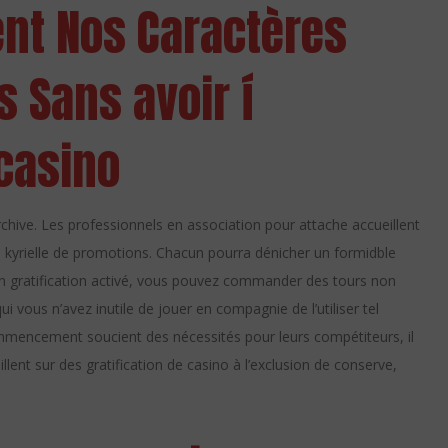
ent Nos Caractères
 Sans avoir í
casino
hive. Les professionnels en association pour attache accueillent
ne kyrielle de promotions. Chacun pourra dénicher un formidble
n gratification activé, vous pouvez commander des tours non
ui vous n’avez inutile de jouer en compagnie de l’utiliser tel
ommencement soucient des nécessités pour leurs compétiteurs, il
illent sur des gratification de casino à l’exclusion de conserve,