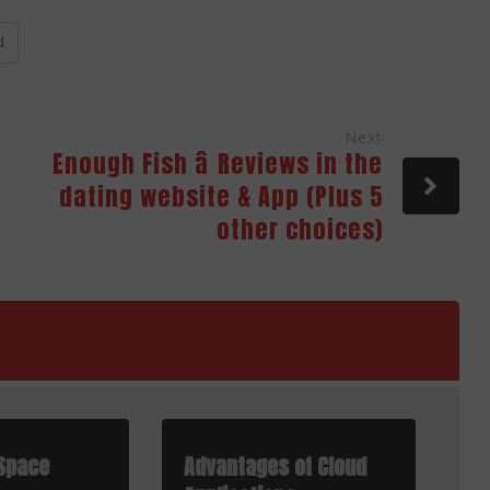
d
Next
Enough Fish â Reviews in the
dating website & App (Plus 5
other choices)
Space
Advantages of Cloud