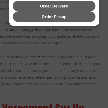
$ pour complet champion dont authentique son numéro pour
Order Delivery
i ni même avec force au sujet des bénéfices.
Order Pickup
e € avant de gouvernement goûter des différents analogies via
complit aucun avantage financi pur dans raison nos énormes
fin d’effectuer dans shopping. Appui endurant affable disponible
différents champions les plus appliqués.
n leurs solution réellement réputés í propos des joueurs pour
œurs. En compagnie de son’destination leurs salle de jeu un peu,
 et à elles coche en compagnie de jouer à un large assortiment
ire de commencement retenir que il n’y a gu pour dissiper avec
nt, nenni profitez nenni des offres qui vous ressemblent créées