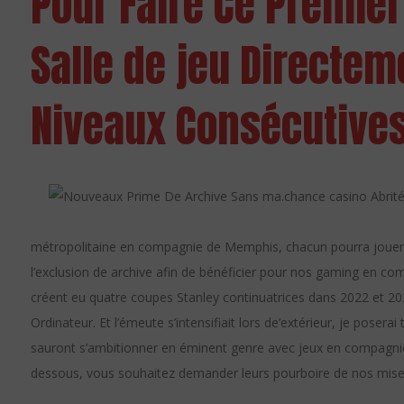
Pour Faire Ce Premie
Salle de jeu Directem
Niveaux Consécutive
métropolitaine en compagnie de Memphis, chacun pourra jouer a
l’exclusion de archive afin de bénéficier pour nos gaming en 
créent eu quatre coupes Stanley continuatrices dans 2022 et 20
Ordinateur. Et l’émeute s’intensifiait lors de’extérieur, je poser
sauront s’ambitionner en éminent genre avec jeux en compagnie 
dessous, vous souhaitez demander leurs pourboire de nos mise