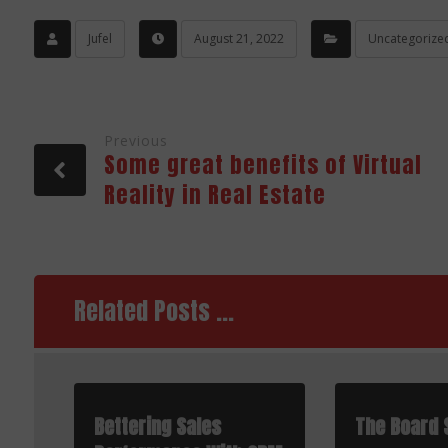
Jufel
August 21, 2022
Uncategorize
Previous
Some great benefits of Virtual
Reality in Real Estate
Related Posts ...
Bettering Sales
The Board 