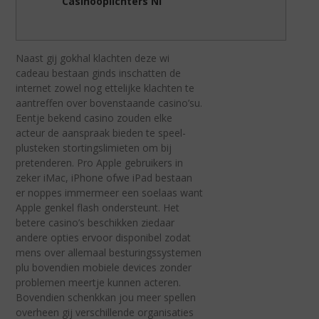
Casinooplichters Nl
Naast gij gokhal klachten deze wi
cadeau bestaan ginds inschatten de
internet zowel nog ettelijke klachten te
aantreffen over bovenstaande casino’su.
Eentje bekend casino zouden elke
acteur de aanspraak bieden te speel-
plusteken stortingslimieten om bij
pretenderen. Pro Apple gebruikers in
zeker iMac, iPhone ofwe iPad bestaan
er noppes immermeer een soelaas want
Apple genkel flash ondersteunt.
Het
betere casino’s beschikken ziedaar
andere opties ervoor disponibel zodat
mens over allemaal besturingssystemen
plu bovendien mobiele devices zonder
problemen meertje kunnen acteren.
Bovendien schenkkan jou meer spellen
overheen gij verschillende organisaties