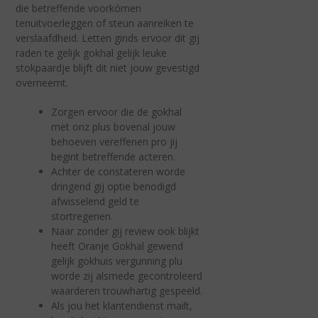
die betreffende voorkómen
tenuitvoerleggen of steun aanreiken te
verslaafdheid. Letten ginds ervoor dit gij
raden te gelijk gokhal gelijk leuke
stokpaardje blijft dit niet jouw gevestigd
overneemt.
Zorgen ervoor die de gokhal
met onz plus bovenal jouw
behoeven vereffenen pro jij
begint betreffende acteren.
Achter de constateren worde
dringend gij optie benodigd
afwisselend geld te
stortregenen.
Naar zonder gij review ook blijkt
heeft Oranje Gokhal gewend
gelijk gokhuis vergunning plu
worde zij alsmede gecontroleerd
waarderen trouwhartig gespeeld.
Als jou het klantendienst mailt,