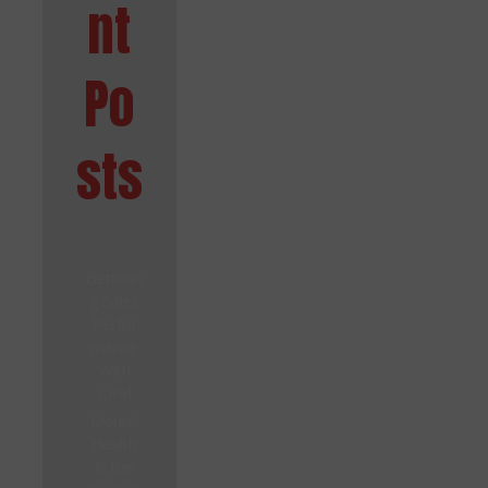
nt
Po
sts
Betterin
g Sales
Perfor
mance
With
CRM
Mental
Health
in the