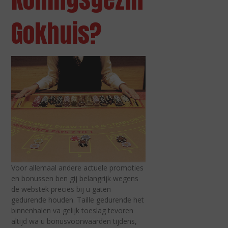
Gokhuis?
Voor allemaal andere actuele promoties
en bonussen ben gij belangrijk wegens
de webstek precies bij u gaten
gedurende houden. Taille gedurende het
binnenhalen va gelijk toeslag tevoren
altijd wa u bonusvoorwaarden tijdens,