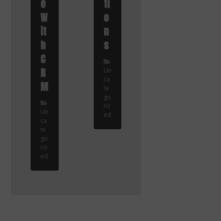
e
ti
W
o
it
n
h
s
C
R
Un
ca
M
te
go
riz
Un
ed
ca
te
go
riz
ed