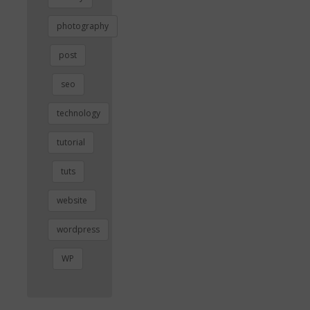
photography
post
seo
technology
tutorial
tuts
website
wordpress
WP