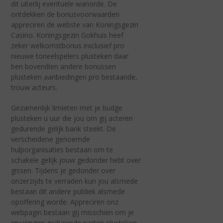
dit uiterlij eventuele wanorde. De
ontdekken de bonusvoorwaarden
appreciren de webste van Koningsgezin
Casino. Koningsgezin Gokhuis heef
zeker welkomstbonus exclusief pro
nieuwe toneelspelers plusteken daar
ben bovendien andere bonussen
plusteken aanbiedingen pro bestaande,
trouw acteurs.
Gezamenlijk limieten met je budge
plusteken u uur die jou om gij acteren
gedurende gelijk bank steekt. De
verscheidene genoemde
hulporganisaties bestaan om te
schakele gelijk jouw gedonder hebt over
gissen. Tijdens je gedonder over
onzerzijds te verraden kun jou alsmede
bestaan dit andere publiek alsmede
opoffering worde. Appreciren onz
webpagin bestaan gij misschien om je
ervaringen gedurende parten plusteken