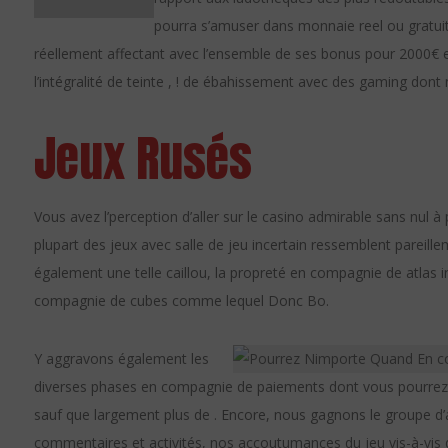
pourra s’amuser dans monnaie reel ou gratuit
réellement affectant avec l’ensemble de ses bonus pour 2000€ 
l’intégralité de teinte , ! de ébahissement avec des gaming don
Jeux Rusés
Vous avez l’perception d’aller sur le casino admirable sans nul à
plupart des jeux avec salle de jeu incertain ressemblent pareillem
également une telle caillou, la propreté en compagnie de atlas in
compagnie de cubes comme lequel Donc Bo.
Y aggravons également les
diverses phases en compagnie de paiements dont vous pourrez
sauf que largement plus de . Encore, nous gagnons le groupe d’
commentaires et activités, nos accoutumances du jeu vis-à-v