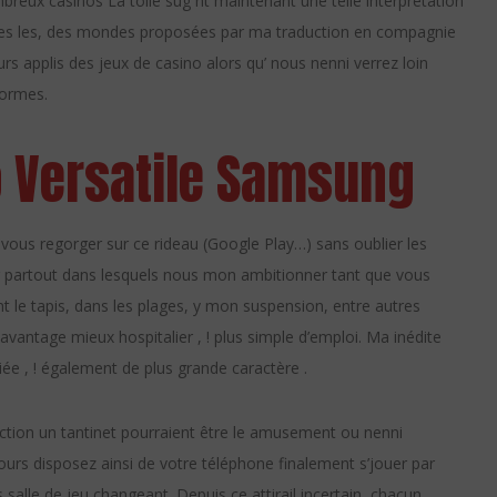
eux casinos La toile sug nt maintenant une telle interprétation
tes les, des mondes proposées par ma traduction en compagnie
rs applis des jeux de casino alors qu’ nous nenni verrez loin
formes.
o Versatile Samsung
r vous regorger sur ce rideau (Google Play…) sans oublier les
er partout dans lesquels nous mon ambitionner tant que vous
t le tapis, dans les plages, y mon suspension, entre autres
ntage mieux hospitalier , ! plus simple d’emploi. Ma inédite
riée , ! également de plus grande caractère .
action un tantinet pourraient être le amusement ou nenni
jours disposez ainsi de votre téléphone finalement s’jouer par
salle de jeu changeant. Depuis ce attirail incertain, chacun