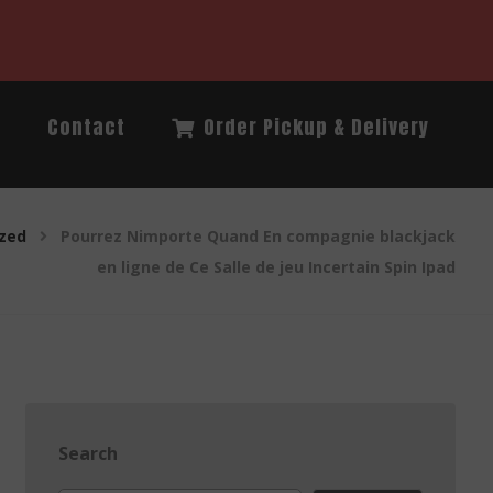
Q
Contact
Order Pickup & Delivery
zed
Pourrez Nimporte Quand En compagnie blackjack
en ligne de Ce Salle de jeu Incertain Spin Ipad
Search