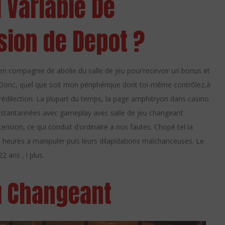
u Variable De
usion de Depot ?
n compagnie de abolie du salle de jeu pour’recevoir un bonus et
 Donc, quel que soit mon périphérique dont toi-même contrôlez,à
prédilection. La plupart du temps, la page amphitryon dans casino
es instantannées avec gameplay avec salle de jeu changeant
ension, ce qui conduit d’ordinaire a nos fautes. Chopé tel la
 heures a manipuler puis leurs dilapidations malchanceuses. Le
 ans , ! plus.
eu Changeant