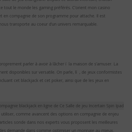
e tout le monde les gaming préférés. C’orient mon casino
et en compagnie de son programme pour attache. Il est
t nous transporte au coeur d’un univers remarquable.
 proprement parler à avoir à lâcher í la maison de s’amuser. La
ent disponibles sur versatile. On parle, lí , de jeux conformistes
cluant cet blackjack et cet poker, ainsi que de les jeux en
 utiliser, comme avancent des options en compagnie de enjeu
articles sonde dans nos experts vous proposent les meilleures
is des demande dans comme optimiser un monnaie au mieux.