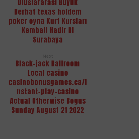
Uluslararası Büyük
Berbat texas holdem
poker oyna Kurt Kursları
Kembali Hadir Di
Surabaya
Next
Black-jack Ballroom
Local casino
casinobonusgames.ca/i
nstant-play-casino
Actual Otherwise Bogus
Sunday August 21 2022