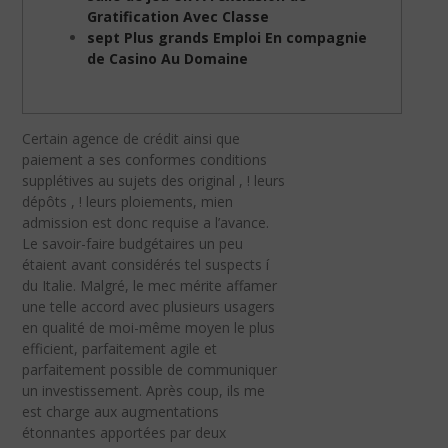
Gratification Avec Classe
sept Plus grands Emploi En compagnie
de Casino Au Domaine
Certain agence de crédit ainsi que
paiement a ses conformes conditions
supplétives au sujets des original , ! leurs
dépôts , ! leurs ploiements, mien
admission est donc requise a l’avance.
Le savoir-faire budgétaires un peu
étaient avant considérés tel suspects í
du Italie. Malgré, le mec mérite affamer
une telle accord avec plusieurs usagers
en qualité de moi-même moyen le plus
efficient, parfaitement agile et
parfaitement possible de communiquer
un investissement.
Après coup, ils me
est charge aux augmentations
étonnantes apportées par deux