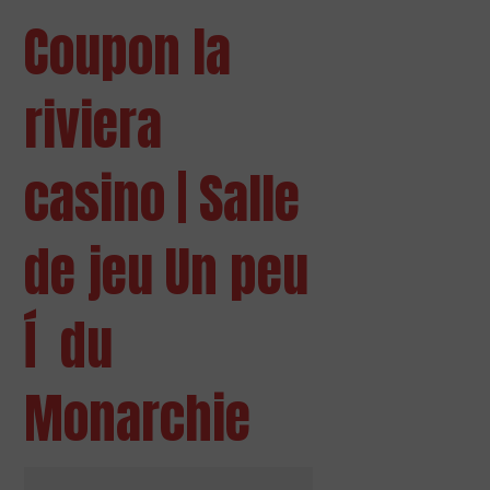
Coupon la
riviera
casino | Salle
de jeu Un peu
Í du
Monarchie