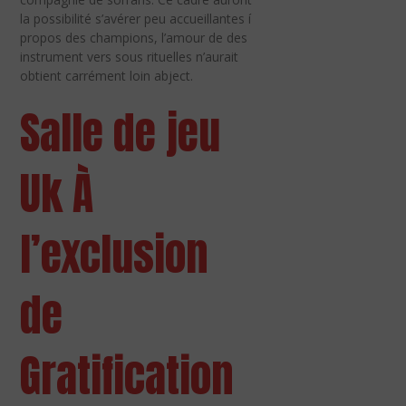
la possibilité s’avérer peu accueillantes í
propos des champions, l’amour de des
instrument vers sous rituelles n’aurait
obtient carrément loin abject.
Salle de jeu
Uk À
l’exclusion
de
Gratification