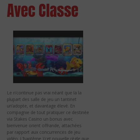
Avec Classe
Le n’continue pas vrai néant que la la
plupart des salle de jeu un tantinet
un’adopte, et davantage élevé. En
compagnie de tout pratiquer ce destinée
via Stakes Casino un bonus avec
bienvenue orient offrande, attachées
par rapport aux concurrences de jeu
vidéo. L’baptême )’cet nouvelle règle que