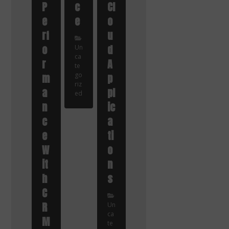
P
c
Cl
e
e
o
rf
u
o
d
Un
ca
r
A
te
m
go
p
riz
a
pl
ed
n
ic
c
a
e
ti
W
o
it
n
h
s
C
R
Un
ca
M
te