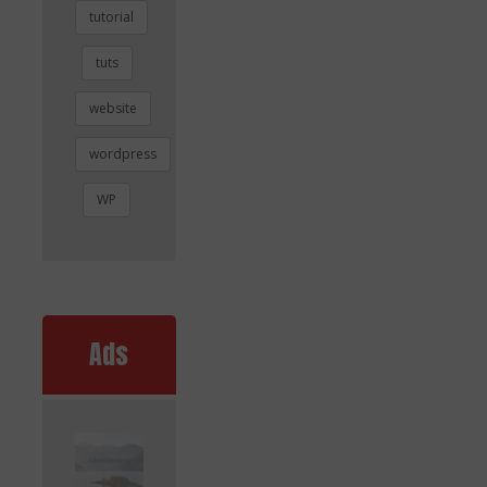
tutorial
tuts
website
wordpress
WP
Ads