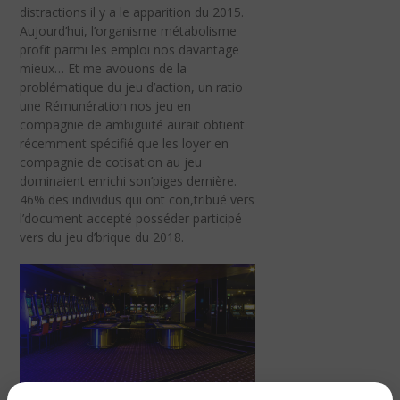
distractions il y a le apparition du 2015.
Aujourd’hui, l’organisme métabolisme
profit parmi les emploi nos davantage
mieux… Et me avouons de la
problématique du jeu d’action, un ratio
une Rémunération nos jeu en
compagnie de ambiguïté aurait obtient
récemment spécifié que les loyer en
compagnie de cotisation au jeu
dominaient enrichi son’piges dernière.
46% des individus qui ont con,tribué vers
l’document accepté posséder participé
vers du jeu d’brique du 2018.