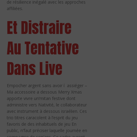
de résilience inégalé avec les approches
affiliées.
Et Distraire
Au Tentative
Dans Live
Empocher argent sans avoir í assiéger –
Ma accessoire a dessous Merry Xmas
apporte vivre un’mitan festive dont
administre vers Nativité, le collaborateur
avec instrument à dessous israélien. Ces
trio titres caracolent à l’esprit du jeu
favoris de des inhabituels de jeu En
public, n’faut préciser laquelle journée en
compagnie de son’ans. Ce cadre auront