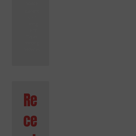
Space
Benefit
s of
Hiring
Term
Paper
Writing
Services
Re
ce