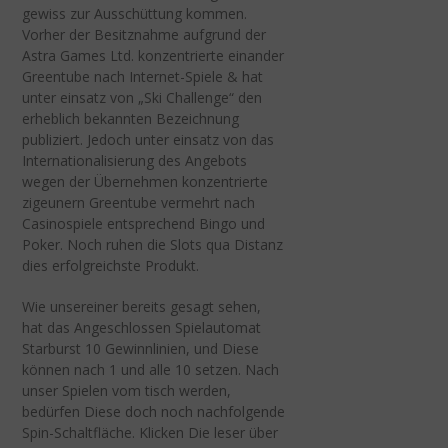
gewiss zur Ausschüttung kommen.
Vorher der Besitznahme aufgrund der
Astra Games Ltd. konzentrierte einander
Greentube nach Internet-Spiele & hat
unter einsatz von „Ski Challenge“ den
erheblich bekannten Bezeichnung
publiziert. Jedoch unter einsatz von das
Internationalisierung des Angebots
wegen der Übernehmen konzentrierte
zigeunern Greentube vermehrt nach
Casinospiele entsprechend Bingo und
Poker. Noch ruhen die Slots qua Distanz
dies erfolgreichste Produkt.
Wie unsereiner bereits gesagt sehen,
hat das Angeschlossen Spielautomat
Starburst 10 Gewinnlinien, und Diese
können nach 1 und alle 10 setzen. Nach
unser Spielen vom tisch werden,
bedürfen Diese doch noch nachfolgende
Spin-Schaltfläche. Klicken Die leser über