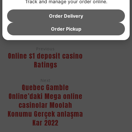
Track and manage your order online.
November 24, 2021
Order Delivery
Uncategorized
Order Pickup
Previous
Online $1 deposit casino
Ratings
Next
Quebec Gamble
Online’daki Mega online
casinolar Moolah
Konumu Gerçek anlaşma
Kar 2022