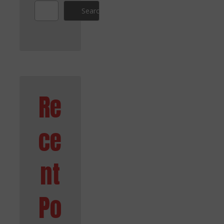
Search
Re
ce
nt
Po