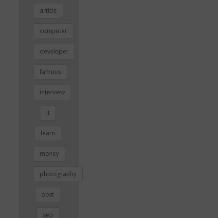
article
computer
developer
famous
interview
it
learn
money
photography
post
seo