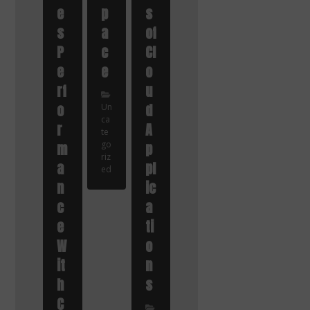
e
p
s
s
a
of
P
c
Cl
e
e
o
rf
u
o
d
Un
ca
r
A
te
m
go
p
riz
a
pl
ed
n
ic
c
a
e
ti
W
o
it
n
h
s
C