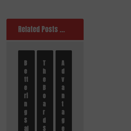
Related Posts ...
B
T
A
e
h
d
tt
e
v
e
B
a
ri
o
n
n
a
t
g
r
a
S
d
g
al
S
e