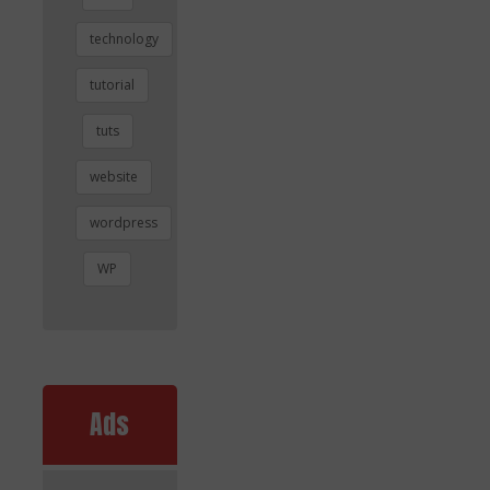
technology
tutorial
tuts
website
wordpress
WP
Ads