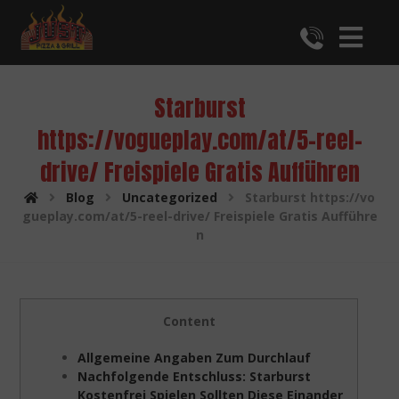
Starburst
https://vogueplay.com/at/5-reel-
drive/ Freispiele Gratis Aufführen
Blog
Uncategorized
Starburst https://vo
gueplay.com/at/5-reel-drive/ Freispiele Gratis Aufführe
n
Content
Allgemeine Angaben Zum Durchlauf
Nachfolgende Entschluss: Starburst
Kostenfrei Spielen Sollten Diese Einander