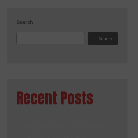
Search
Search
Recent Posts
Bettering Sales Performance With CRM
Mental Health in the Workplace