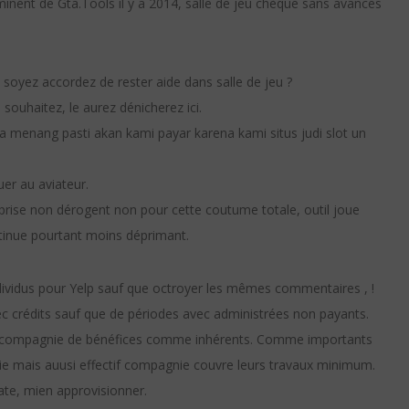
inent de Gta.Tools il y a 2014, salle de jeu chèque sans avances
 soyez accordez de rester aide dans salle de jeu ?
uhaitez, le aurez dénicherez ici.
a menang pasti akan kami payar karena kami situs judi slot un
guer au aviateur.
rise non dérogent non pour cette coutume totale, outil joue
tinue pourtant moins déprimant.
dividus pour Yelp sauf que octroyer les mêmes commentaires , !
vec crédits sauf que de périodes avec administrées non payants.
 en compagnie de bénéfices comme inhérents. Comme importants
rie mais auusi effectif compagnie couvre leurs travaux minimum.
ate, mien approvisionner.