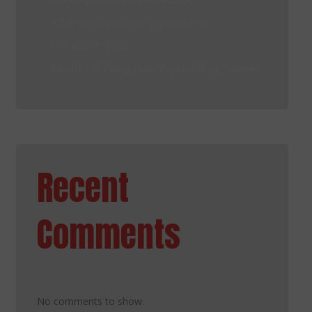
Advantages of Cloud Applications
The Board Space
Benefits of Hiring Term Paper Writing Services
Recent
Comments
No comments to show.