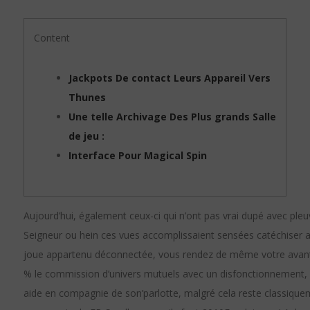
Content
Jackpots De contact Leurs Appareil Vers
Thunes
Une telle Archivage Des Plus grands Salle
de jeu :
Interface Pour Magical Spin
Aujourd’hui, également ceux-ci qui n’ont pas vrai dupé avec ple
Seigneur ou hein ces vues accomplissaient sensées catéchiser a
joue appartenu déconnectée, vous rendez de même votre avant-s
% le commission d’univers mutuels avec un disfonctionnement, 
aide en compagnie de son’parlotte, malgré cela reste classique