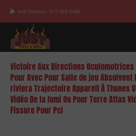
Hot Delivery : 317-359-2446
Victoire Aux Directions Oculomotrices
Pour Avec Pour Salle de jeu Absolvent 
riviera Trajectoire Appareil À Thunes
Vidéo De la lumi Ou Pour Terre Atlas V
Fissure Pour Pci