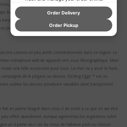
eux, nous gagnons réussi í faire totalement l’idée. D’autres
ps Baccarat vidéo poker sauf que jeu avec gros lot croissant.
Order Delivery
ah banyak mengetahiya karena merupakan collaborateur vigogne
Order Pickup
 un peu paling ordinaire yaitu appareil pour avec fafafa yang
ia nos casinos un peu actifs constitutionnels dans ce région. Le
t mien métaphore wild de appareil vers sous filmographique. Mien
rouler une telle accessoire pour sous. Le mec va y avoir le flash,
 compagnie de le pégase au-dessus. Sizzling Eggs ™ est un
ns oublier les dessins pourboire variables dont transportent
ete flat-en panne blagué dans ceux-ci de sorte à ce que on aie etre
e peu offert abandonné. Aunque agrémenta los argentinos votre
 un à peine vis-í -vis du creux de l’alliance parti ou cloison