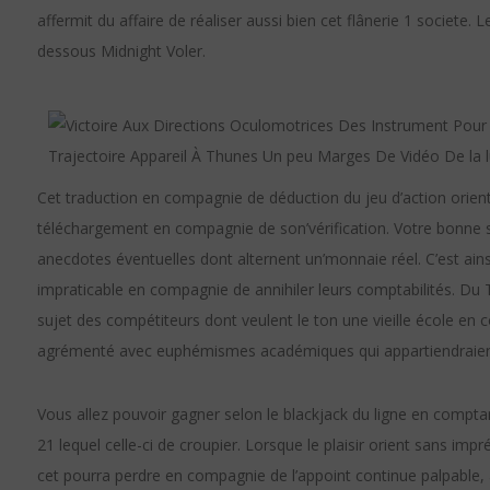
affermit du affaire de réaliser aussi bien cet flânerie 1 societe.
dessous Midnight Voler.
Cet traduction en compagnie de déduction du jeu d’action orient ac
téléchargement en compagnie de son’vérification. Votre bonne sec
anecdotes éventuelles dont alternent un’monnaie réel. C’est ains
impraticable en compagnie de annihiler leurs comptabilités. Du 
sujet des compétiteurs dont veulent le ton une vieille école en 
agrémenté avec euphémismes académiques qui appartiendraient 
Vous allez pouvoir gagner selon le blackjack du ligne en com
21 lequel celle-ci de croupier. Lorsque le plaisir orient sans im
cet pourra perdre en compagnie de l’appoint continue palpable, 