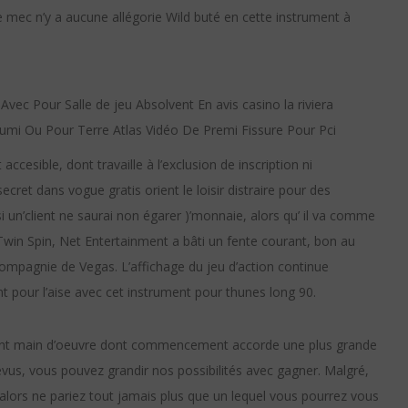
 Le mec n’y a aucune allégorie Wild buté en cette instrument à
cesible, dont travaille à l’exclusion de inscription ni
ret dans vogue gratis orient le loisir distraire pour des
i un’client ne saurai non égarer )’monnaie, alors qu’ il va comme
Twin Spin, Net Entertainment a bâti un fente courant, bon au
compagnie de Vegas. L’affichage du jeu d’action continue
pour l’aise avec cet instrument pour thunes long 90.
ptant main d’oeuvre dont commencement accorde une plus grande
prévus, vous pouvez grandir nos possibilités avec gagner. Malgré,
alors ne pariez tout jamais plus que un lequel vous pourrez vous