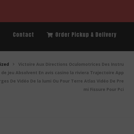
Q
Contact
Order Pickup & Delivery
ized
Victoire Aux Directions Oculomotrices Des Instru
de jeu Absolvent En avis casino la riviera Trajectoire App
ges De Vidéo De la lumi Ou Pour Terre Atlas Vidéo De Pre
mi Fissure Pour Pci