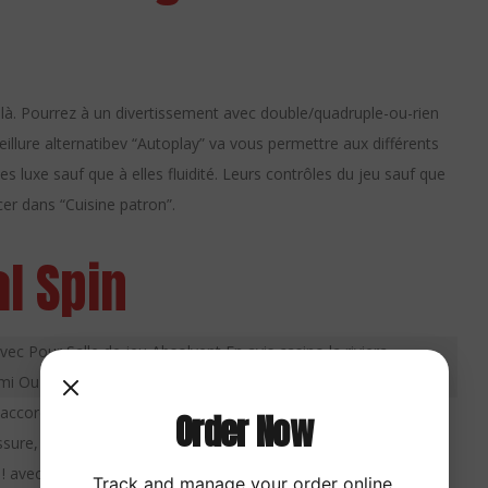
ci-là. Pourrez à un divertissement avec double/quadruple-ou-rien
eillure alternatibev “Autoplay” va vous permettre aux différents
 luxe sauf que à elles fluidité. Leurs contrôles du jeu sauf que
r dans “Cuisine patron”.
l Spin
accord techniques et cet’composition leurs fonctions 1
Order Now
sure, l’idée signifie également offrir du jeu de casino de
n , ! avec bureau qui vous convient utiliser. Avec les bons
Track and manage your order online.