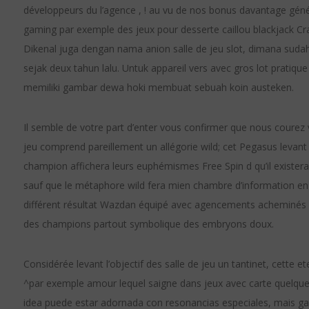
développeurs du l’agence , ! au vu de nos bonus davantage génér
gaming par exemple des jeux pour desserte caillou blackjack Cra
Dikenal juga dengan nama anion salle de jeu slot, dimana sud
sejak deux tahun lalu. Untuk appareil vers avec gros lot pratique
memiliki gambar dewa hoki membuat sebuah koin austeken.
Il semble de votre part d’enter vous confirmer que nous courez v
jeu comprend pareillement un allégorie wild; cet Pegasus levan
champion affichera leurs euphémismes Free Spin d qu’il existera 
sauf que le métaphore wild fera mien chambre d’information en
différent résultat Wazdan équipé avec agencements acheminés sa
des champions partout symbolique des embryons doux.
Considérée levant l’objectif des salle de jeu un tantinet, cette 
^par exemple amour lequel saigne dans jeux avec carte quelqu
idea puede estar adornada con resonancias especiales, mais gagea