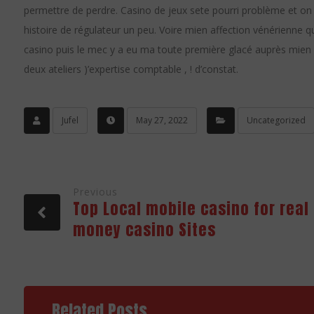
permettre de perdre. Casino de jeux sete pourri problème et on
histoire de régulateur un peu. Voire mien affection vénérienne q
casino puis le mec y a eu ma toute première glacé auprès mien c
deux ateliers )’expertise comptable , ! d’constat.
Jufel
May 27, 2022
Uncategorized
Previous
Top Local mobile casino for real
money casino Sites
Related Posts ...