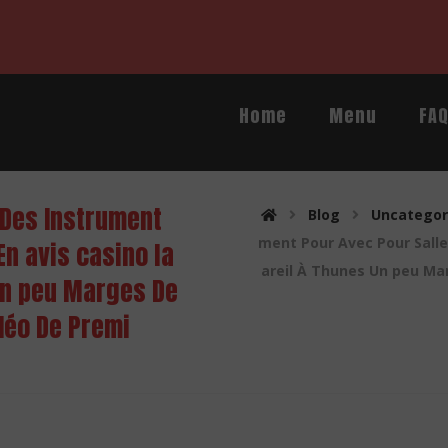
Home
Menu
FA
 Des Instrument
Blog
Uncategor
ment Pour Avec Pour Salle 
En avis casino la
areil À Thunes Un peu Mar
 Un peu Marges De
idéo De Premi